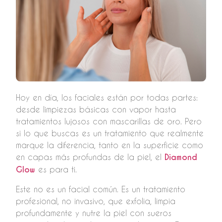
Hoy en día, los faciales están por todas partes:
desde limpiezas básicas con vapor hasta
tratamientos lujosos con mascarillas de oro. Pero
si lo que buscas es un tratamiento que realmente
marque la diferencia, tanto en la superficie como
en capas más profundas de la piel, el
Diamond
Glow
es para ti.
Este no es un facial común. Es un tratamiento
profesional, no invasivo, que exfolia, limpia
profundamente y nutre la piel con sueros