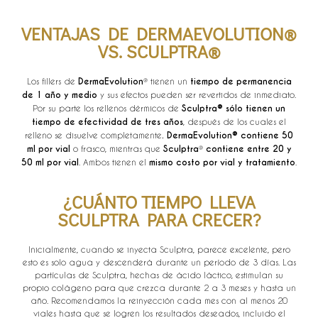
VENTAJAS DE DERMAEVOLUTION®
VS. SCULPTRA®
Los fillers de
DermaEvolution
® tienen un
tiempo de permanencia
de 1 año y medio
y sus efectos pueden ser revertidos de inmediato.
Por su parte los rellenos dérmicos de
Sculptra® sólo tienen un
tiempo de efectividad de tres años
, después de los cuales el
relleno se disuelve completamente
. DermaEvolution® contiene 50
ml por vial
o frasco, mientras que
Sculptra
®
contiene entre 20 y
50 ml por vial
. Ambos tienen el
mismo costo por vial y tratamiento
.
¿CUÁNTO TIEMPO LLEVA
SCULPTRA PARA CRECER?
Inicialmente, cuando se inyecta Sculptra, parece excelente, pero
esto es solo agua y descenderá durante un período de 3 días. Las
partículas de Sculptra, hechas de ácido láctico, estimulan su
propio colágeno para que crezca durante 2 a 3 meses y hasta un
año. Recomendamos la reinyección cada mes con al menos 20
viales hasta que se logren los resultados deseados, incluido el