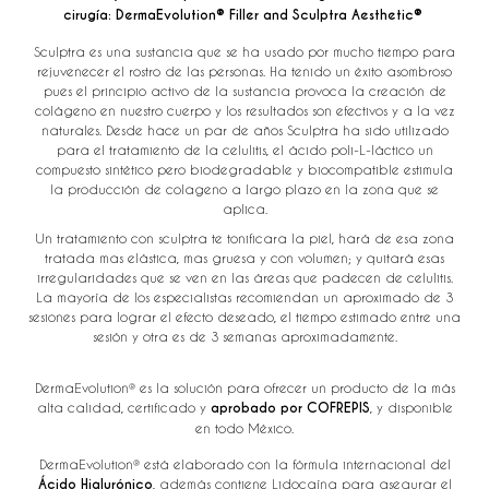
cirugía
: DermaEvolution® Filler and Sculptra Aesthetic®
Sculptra es una sustancia que se ha usado por mucho tiempo para
rejuvenecer el rostro de las personas. Ha tenido un éxito asombroso
pues el principio activo de la sustancia provoca la creación de
colágeno en nuestro cuerpo y los resultados son efectivos y a la vez
naturales. Desde hace un par de años Sculptra ha sido utilizado
para el tratamiento de la celulitis, el ácido poli-L-láctico un
compuesto sintético pero biodegradable y biocompatible estimula
la producción de colageno a largo plazo en la zona que se
aplica.
Un tratamiento con sculptra te tonificara la piel, hará de esa zona
tratada mas elástica, mas gruesa y con volumen; y quitará esas
irregularidades que se ven en las áreas que padecen de celulitis.
La mayoría de los especialistas recomiendan un aproximado de 3
sesiones para lograr el efecto deseado, el tiempo estimado entre una
sesión y otra es de 3 semanas aproximadamente.
DermaEvolution® es la solución para ofrecer un producto de la más
alta calidad, certificado y
aprobado por COFREPIS
, y disponible
en todo México.
DermaEvolution® está elaborado con la fórmula internacional del
Ácido Hialurónico
, además contiene Lidocaína para asegurar el