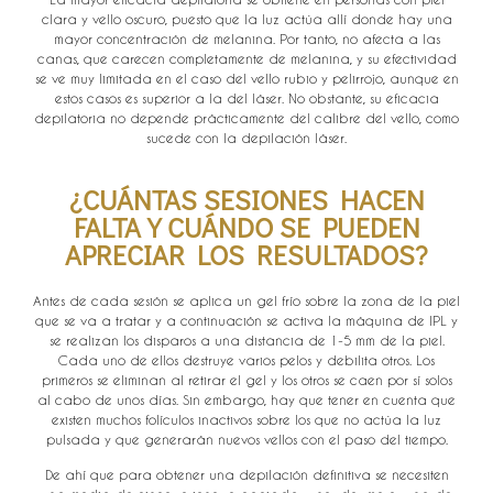
clara y vello oscuro, puesto que la luz actúa allí donde hay una
mayor concentración de melanina. Por tanto, no afecta a las
canas, que carecen completamente de melanina, y su efectividad
se ve muy limitada en el caso del vello rubio y pelirrojo, aunque en
estos casos es superior a la del láser. No obstante, su eficacia
depilatoria no depende prácticamente del calibre del vello, como
sucede con la depilación láser.
¿CUÁNTAS SESIONES HACEN
FALTA Y CUÁNDO SE PUEDEN
APRECIAR LOS RESULTADOS?
Antes de cada sesión se aplica un gel frío sobre la zona de la piel
que se va a tratar y a continuación se activa la máquina de IPL y
se realizan los disparos a una distancia de 1-5 mm de la piel.
Cada uno de ellos destruye varios pelos y debilita otros. Los
primeros se eliminan al retirar el gel y los otros se caen por sí solos
al cabo de unos días. Sin embargo, hay que tener en cuenta que
existen muchos folículos inactivos sobre los que no actúa la luz
pulsada y que generarán nuevos vellos con el paso del tiempo.
De ahí que para obtener una depilación definitiva se necesiten