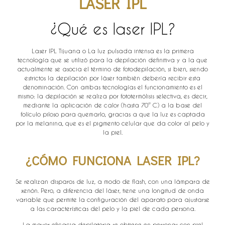
LASER IPL
¿Qué es laser IPL?
Laser IPL Tijuana o La luz pulsada intensa es la primera
tecnología que se utilizó para la depilación definitiva y a la que
actualmente se asocia el término de fotodepilación, si bien, siendo
estrictos la depilación por láser también debería recibir esta
denominación. Con ambas tecnologías el funcionamiento es el
mismo: la depilación se realiza por fototermólisis selectiva, es decir,
mediante la aplicación de calor (hasta 70º C) a la base del
folículo piloso para quemarlo, gracias a que la luz es captada
por la melanina, que es el pigmento celular que da color al pelo y
la piel.
¿CÓMO FUNCIONA LASER IPL?
Se realizan disparos de luz, a modo de flash, con una lámpara de
xenón. Pero, a diferencia del láser, tiene una longitud de onda
variable que permite la configuración del aparato para ajustarse
a las características del pelo y la piel de cada persona.
La mayor eficacia depilatoria se obtiene en personas con piel