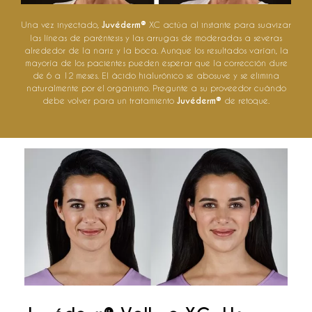
Una vez inyectado,
Juvéderm®
XC actúa al instante para suavizar
las líneas de paréntesis y las arrugas de moderadas a severas
alrededor de la nariz y la boca. Aunque los resultados varían, la
mayoría de los pacientes pueden esperar que la corrección dure
de 6 a 12 meses. El ácido hialurónico se abosuve y se elimina
naturalmente por el organismo. Pregunte a su proveedor cuándo
debe volver para un tratamiento
Juvéderm®
de retoque.