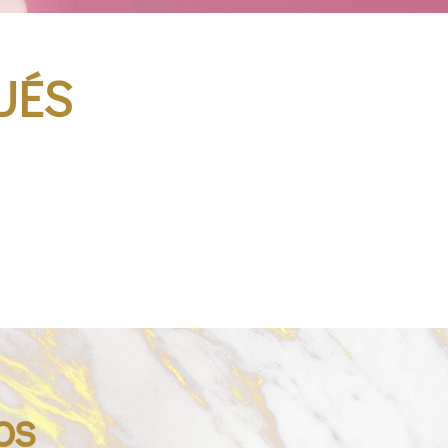
UÉS
os