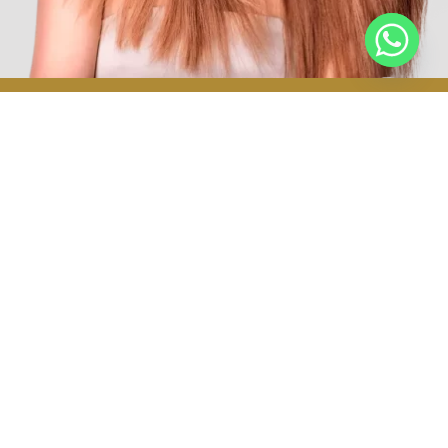
CALIFÍCANOS, COMENTA Y
EXPLORA
Medicina estética en Tijuana
Lip fillers TIJUANA
Botox TIJUANA
Butt fillers TIJUANA
*Aclaración: los resultados no están