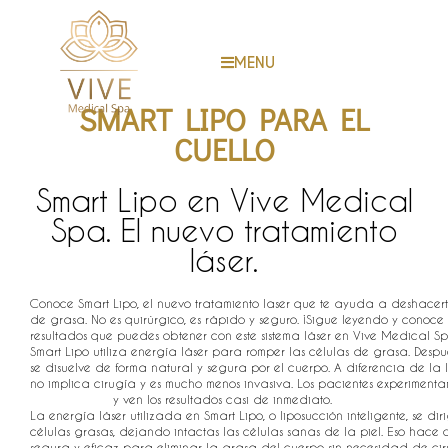
MENU
SMART LIPO PARA EL
CUELLO
Smart Lipo en Vive Medical
Spa. El nuevo tratamiento
láser.​
Conoce Smart Lipo, el nuevo tratamiento laser que te ayuda a deshacert
de grasa. No es quirúrgico, es rápido y seguro. ¡Sigue leyendo y conoce l
resultados que puedes obtener con este sistema láser en Vive Medical S
Smart Lipo utiliza energía láser para romper las células de grasa. Despu
se disuelve de forma natural y segura por el cuerpo. A diferencia de la l
no implica cirugía y es mucho menos invasiva. Los pacientes experimenta
y ven los resultados casi de inmediato.
La energía láser utilizada en Smart Lipo, o liposucción inteligente, se di
células grasas, dejando intactas las células sanas de la piel. Eso hac
segura y eficaz para eliminar la grasa del cuerpo sin necesidad de cir