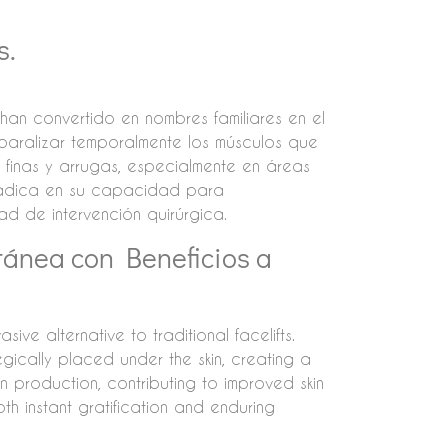
s.
 han convertido en nombres familiares en el
l paralizar temporalmente los músculos que
s finas y arrugas, especialmente en áreas
 radica en su capacidad para
d de intervención quirúrgica.
tánea con Beneficios a
sive alternative to traditional facelifts.
egically placed under the skin, creating a
gen production, contributing to improved skin
both instant gratification and enduring