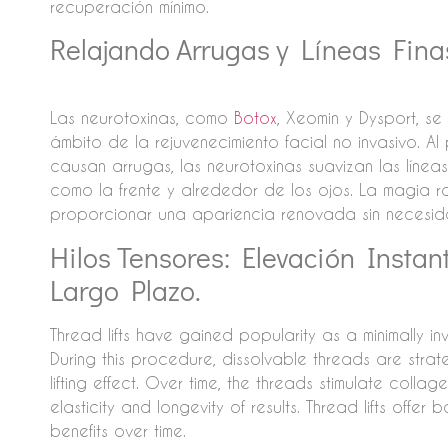
recuperación mínimo.
Relajando Arrugas y Líneas Fina
Las neurotoxinas, como
Botox
, Xeomin y Dysport, se
ámbito de la rejuvenecimiento facial no invasivo. A
causan arrugas, las neurotoxinas suavizan las línea
como la frente y alrededor de los ojos. La magia
proporcionar una apariencia renovada sin necesida
Hilos Tensores: Elevación Instan
Largo Plazo.
Thread lifts have gained popularity as a minimally inva
During this procedure, dissolvable threads are strat
lifting effect. Over time, the threads stimulate colla
elasticity and longevity of results. Thread lifts offer 
benefits over time.