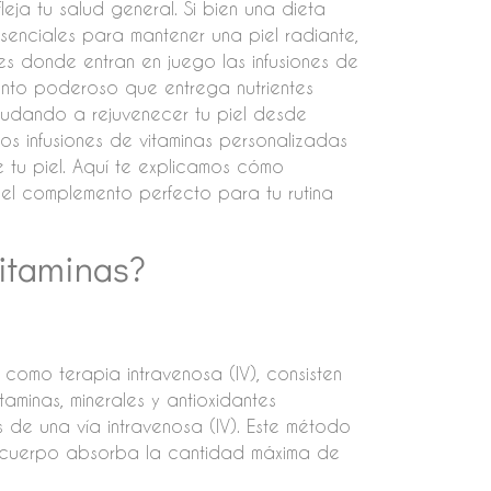
eja tu salud general. Si bien una dieta
senciales para mantener una piel radiante,
 es donde entran en juego las infusiones de
miento poderoso que entrega nutrientes
ayudando a rejuvenecer tu piel desde
s infusiones de vitaminas personalizadas
 tu piel. Aquí te explicamos cómo
 el complemento perfecto para tu rutina
Vitaminas?
 como terapia intravenosa (IV), consisten
aminas, minerales y antioxidantes
s de una vía intravenosa (IV). Este método
tu cuerpo absorba la cantidad máxima de