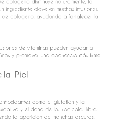
de colágeno disminuye naturalmente, lo
 un ingrediente clave en muchas infusiones
sis de colágeno, ayudando a fortalecer la
nfusiones de vitaminas pueden ayudar a
as finas y promover una apariencia más firme
 la Piel
antioxidantes como el glutatión y la
idativo y el daño de los radicales libres.
ciendo la aparición de manchas oscuras,