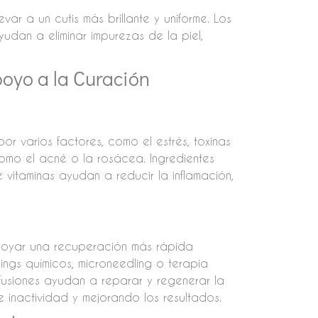
var a un cutis más brillante y uniforme. Los
yudan a eliminar impurezas de la piel,
oyo a la Curación
r varios factores, como el estrés, toxinas
como el acné o la rosácea. Ingredientes
e vitaminas ayudan a reducir la inflamación,
apoyar una recuperación más rápida
ngs químicos, microneedling o terapia
nfusiones ayudan a reparar y regenerar la
 inactividad y mejorando los resultados.