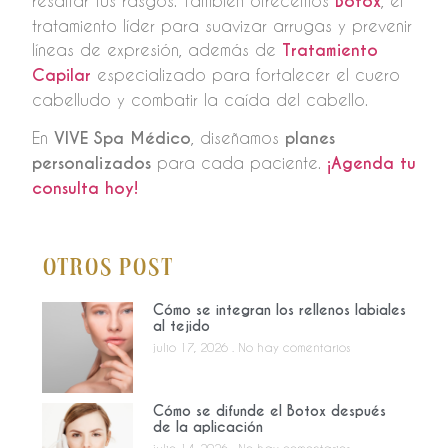
resaltar tus rasgos. También ofrecemos
Botox
, el
tratamiento líder para suavizar arrugas y prevenir
líneas de expresión, además de
Tratamiento
Capilar
especializado para fortalecer el cuero
cabelludo y combatir la caída del cabello.
En
VIVE Spa Médico
, diseñamos
planes
personalizados
para cada paciente.
¡Agenda tu
consulta hoy!
Otros Post
Cómo se integran los rellenos labiales
al tejido
julio 17, 2026
No hay comentarios
Cómo se difunde el Botox después
de la aplicación
julio 14, 2026
No hay comentarios