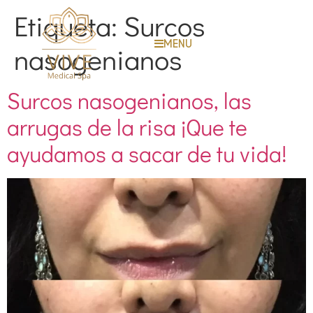
Etiqueta:
Surcos
MENU
nasogenianos
Surcos nasogenianos, las
arrugas de la risa ¡Que te
ayudamos a sacar de tu vida!