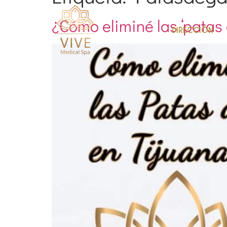
¿Cómo eliminé las ‘patas 
DIRECCIÓN