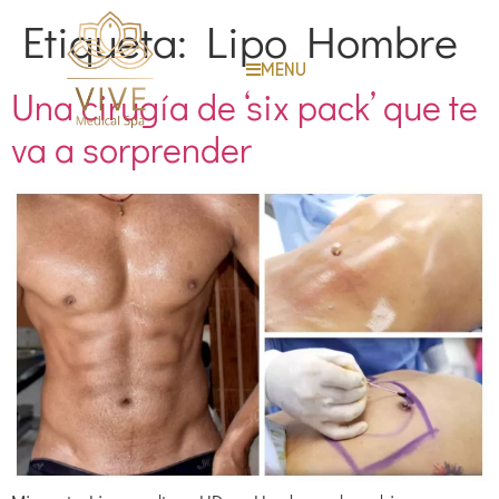
Etiqueta:
Lipo Hombre
MENU
Una cirugía de ‘six pack’ que te
va a sorprender