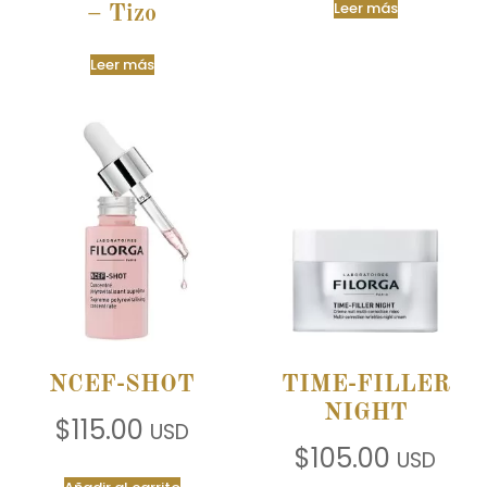
Leer más
– Tizo
Leer más
NCEF-SHOT
TIME-FILLER
NIGHT
$
115.00
USD
$
105.00
USD