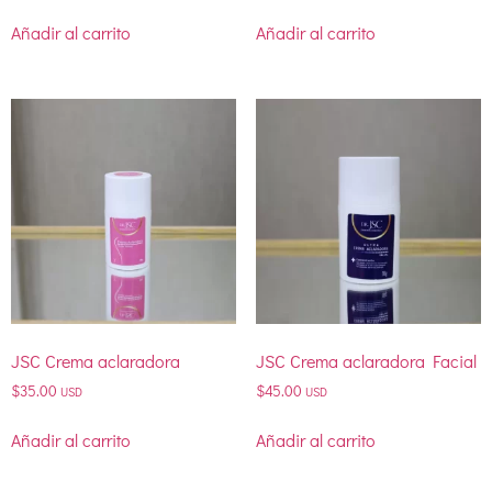
Añadir al carrito
Añadir al carrito
JSC Crema aclaradora
JSC Crema aclaradora Facial
$
35.00
$
45.00
USD
USD
Añadir al carrito
Añadir al carrito