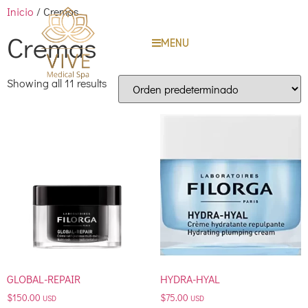
Inicio
/ Cremas
Cremas
MENU
Showing all 11 results
GLOBAL-REPAIR
HYDRA-HYAL
$
150.00
$
75.00
USD
USD