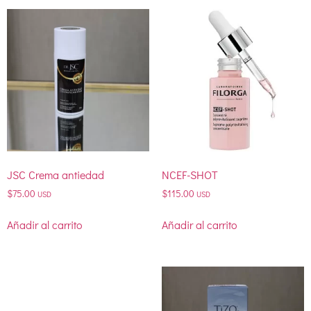
JSC Crema antiedad
NCEF-SHOT
$
75.00
$
115.00
USD
USD
Añadir al carrito
Añadir al carrito