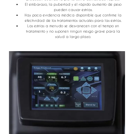
El embarazo, la pubertad y el rápido aumento de peso
pueden causar estrías.
Hay poca evidencia médica disponible que confirme la
efectividad de los tratamientos actuales para las estrías.
Las estrías a menudo se desvanecen con el tiempo sin
tratamiento y no suponen ningún riesgo grave para la
salud a largo plazo.