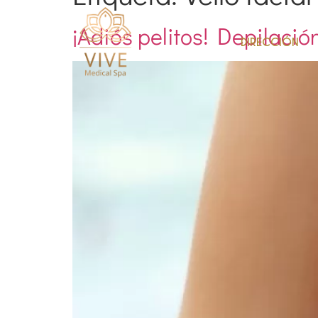
¡Adiós pelitos! Depilación
DIRECCIÓN