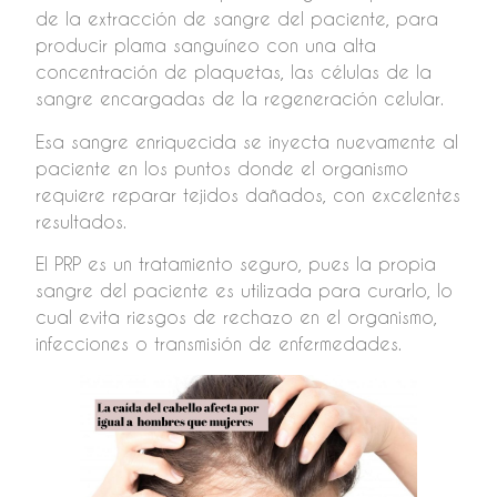
de la extracción de sangre del paciente, para
producir plama sanguíneo con una alta
concentración de plaquetas, las células de la
sangre encargadas de la regeneración celular.
Esa sangre enriquecida se inyecta nuevamente al
paciente en los puntos donde el organismo
requiere reparar tejidos dañados, con excelentes
resultados.
El PRP es un tratamiento seguro, pues la propia
sangre del paciente es utilizada para curarlo, lo
cual evita riesgos de rechazo en el organismo,
infecciones o transmisión de enfermedades.