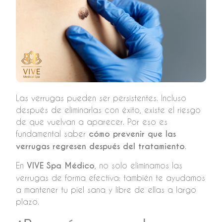
Las verrugas pueden ser persistentes. Incluso
después de eliminarlas con éxito, existe el riesgo
de que vuelvan a aparecer. Por eso es
fundamental saber
cómo prevenir que las
verrugas regresen después del tratamiento
.
En
VIVE Spa Médico
, no solo eliminamos las
verrugas de forma efectiva: también te ayudamos
a mantener tu piel sana y libre de ellas a largo
plazo.