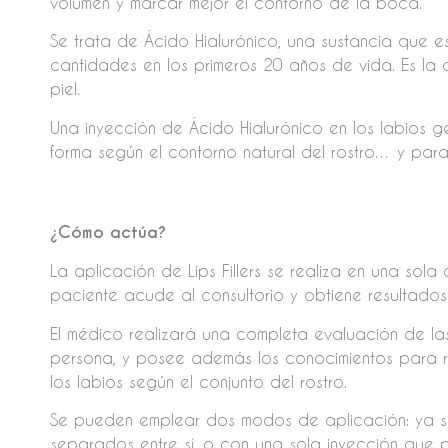
volumen y marcar mejor el contorno de la boca.
Se trata de Ácido Hialurónico, una sustancia que e
cantidades en los primeros 20 años de vida. Es la q
piel.
Una inyección de Ácido Hialurónico en los labios g
forma según el contorno natural del rostro… y par
¿Cómo actúa?
La aplicación de Lips Fillers se realiza en una sola
paciente acude al consultorio y obtiene resultados 
El médico realizará una completa evaluación de la
persona, y posee además los conocimientos para r
los labios según el conjunto del rostro.
Se pueden emplear dos modos de aplicación: ya 
separados entre sí, o con una sola inyección que pe