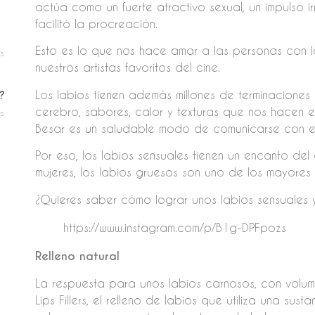
actúa como un fuerte atractivo sexual, un impulso ir
facilitó la procreación.
Esto es lo que nos hace amar a las personas con l
s
nuestros artistas favoritos del cine.
Los labios tienen además millones de terminaciones 
?
cerebro, sabores, calor y texturas que nos hacen el
s
Besar es un saludable modo de comunicarse con el
Por eso, los labios sensuales tienen un encanto d
mujeres, los labios gruesos son uno de los mayores a
¿Quieres saber cómo lograr unos labios sensuales
https://www.instagram.com/p/B1g-DPFpozs
Relleno natural
La respuesta para unos labios carnosos, con volum
Lips Fillers, el relleno de labios que utiliza una su