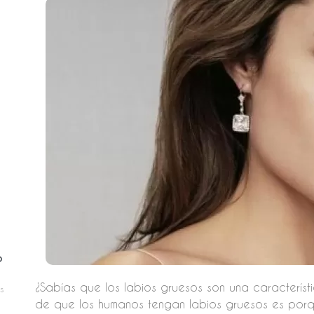
o
¿Sabías que los labios gruesos son una característi
s
de que los humanos tengan labios gruesos es por