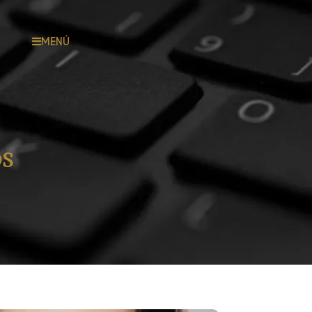
MENÚ
OS