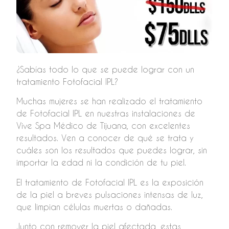
¿Sabías todo lo que se puede lograr con un
tratamiento Fotofacial IPL?
Muchas mujeres se han realizado el tratamiento
de Fotofacial IPL en nuestras instalaciones de
Vive Spa Médico de Tijuana, con excelentes
resultados. Ven a conocer de qué se trata y
cuáles son los resultados que puedes lograr, sin
importar la edad ni la condición de tu piel.
El tratamiento de Fotofacial IPL es la exposición
de la piel a breves pulsaciones intensas de luz,
que limpian células muertas o dañadas.
Junto con remover la piel afectada, estas