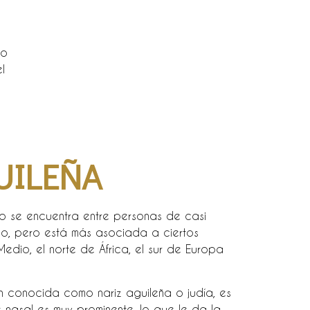
mo
l
UILEÑA
o se encuentra entre personas de casi
do, pero está más asociada a ciertos
edio, el norte de África, el sur de Europa
n conocida como nariz aguileña o judía, es
 nasal es muy prominente, lo que le da la