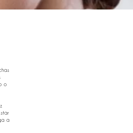
chas
s
o o
z
star
ga a