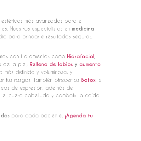
s estéticos más avanzados para el
nes. Nuestros especialistas en
medicina
dia para brindarte resultados seguros,
tamos con tratamientos como
Hidrafacial
,
o de la piel;
Relleno de labios
y
aumento
a más definida y voluminosa; y
ltar tus rasgos. También ofrecemos
Botox
, el
líneas de expresión, además de
 el cuero cabelludo y combatir la caída
ados
para cada paciente.
¡Agenda tu