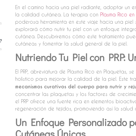
En el camino hacia una piel radiante, adoptar un e
la calidad cutánea. La terapia con
Plasma Rico en
poderosa herramienta en este viaje hacia una piel s
s
explorará cómo nutrir tu piel con un enfoque integra
cutánea. Descubriremos cómo este tratamiento pu
?
cutáneas y fomentar la salud general de la piel.
s
Nutriendo Tu Piel con PRP: U
El PRP, abreviatura de Plasma Rico en Plaquetas, s
holístico para mejorar la calidad de la piel. Este 
mecanismos curativos del cuerpo para nutrir y re
concentrar las plaquetas y los factores de crecimi
el PRP ofrece una fuente rica en elementos bioacti
regeneración de tejidos, promoviendo así la salud 
Un Enfoque Personalizado p
Cutáneas Únicas