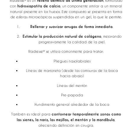
Radiesse® es un
relleno dérmico de última generación
, formulado
con
hidroxiapatita de calcio
, un componente similar a un mineral
natural presente en los huesos. Este compuesto se presenta en forma
de esferas microscópicas suspendidas en un gel, lo que le permite:
Rellenar y suavizar arrugas de forma inmediata.
Estimular la producción natural de colágeno
, mejorando
progresivamente la calidad de la piel.
Radiesse® se utiliza comúnmente para tratar:
Pliegues nasolabiales
Líneas de marioneta (desde las comisuras de la boca
hacia abajo)
Líneas del mentón
Pre-papada
Hundimiento general alrededor de la boca
También es ideal para
contornear temporalmente zonas como
las sienes, la nariz, las mejillas, el mentón y la mandíbula
,
ofreciendo definición sin cirugía.