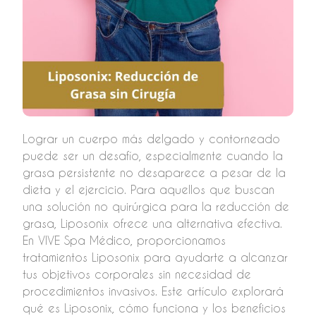
Lograr un cuerpo más delgado y contorneado
puede ser un desafío, especialmente cuando la
grasa persistente no desaparece a pesar de la
dieta y el ejercicio. Para aquellos que buscan
una solución no quirúrgica para la reducción de
grasa, Liposonix ofrece una alternativa efectiva.
En VIVE Spa Médico, proporcionamos
tratamientos Liposonix para ayudarte a alcanzar
tus objetivos corporales sin necesidad de
procedimientos invasivos. Este artículo explorará
qué es Liposonix, cómo funciona y los beneficios