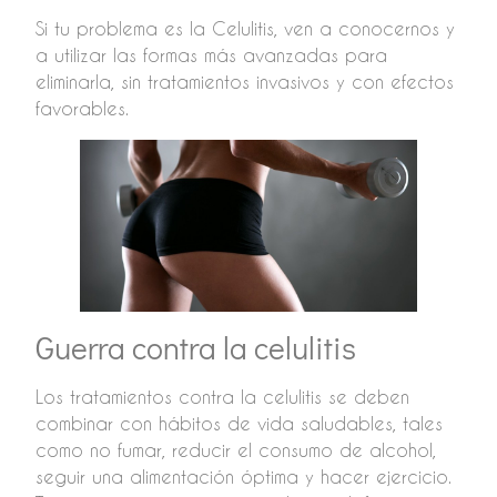
Si tu problema es la Celulitis, ven a conocernos y
a utilizar las formas más avanzadas para
eliminarla, sin tratamientos invasivos y con efectos
favorables.
Guerra contra la celulitis
Los tratamientos contra la celulitis se deben
combinar con hábitos de vida saludables, tales
como no fumar, reducir el consumo de alcohol,
seguir una alimentación óptima y hacer ejercicio.