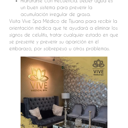
Hidratarse con frecuencia. Beber agua es
un buen sistema para prevenir la
acumulación irregular de grasa.
Visita Vive Spa Médico de Tijuana para recibir la
orientación médica que te ayudará a eliminar los
signos de celulitis, tratar cualquier estado en que
se presente y prevenir su aparición en el
embarazo, por sobrepeso u otros problemas.