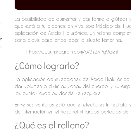
La posibilidad de aumentar y dar forma a glúteos 
s
que está a tu alcance en Vive Spa Médico de Tijuan
aplicación de Ácido Hialurónico, un relleno compl
?
zona clave para embellecer la silueta femenina.
s
https://www.instagram.com/p/BzZVPg9gesf
¿Cómo lograrlo?
La aplicación de inyecciones de Ácido Hialurónic
dar volumen a distintas zonas del cuerpo, y su em
los puntos exactos donde se requiere.
Entre sus ventajas está que el efecto es inmediato 
de internación en el hospital ni largos periodos de
¿Qué es el relleno?