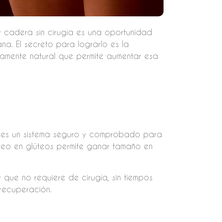
y cadera sin cirugía es una oportunidad
a. El secreto para lograrlo es la
etamente natural que permite aumentar esa
o es un sistema seguro y comprobado para
pleo en glúteos permite ganar tamaño en
y que no requiere de cirugía, sin tiempos
 recuperación.