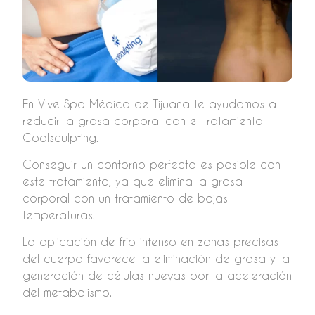
En Vive Spa Médico de Tijuana te ayudamos a
reducir la grasa corporal con el tratamiento
Coolsculpting.
Conseguir un contorno perfecto es posible con
este tratamiento, ya que elimina la grasa
corporal con un tratamiento de bajas
temperaturas.
La aplicación de frío intenso en zonas precisas
del cuerpo favorece la eliminación de grasa y la
generación de células nuevas por la aceleración
del metabolismo.