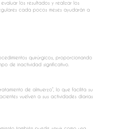
aluar los resultados y realizar los
o regulares cada pocos meses ayudarán a
procedimientos quirúrgicos, proporcionando
mpo de inactividad significativo.
atamiento de almuerzo”, lo que facilita su
cientes vuelven a sus actividades diarias
tamiento también puede servir como una