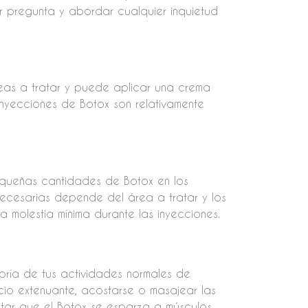
r pregunta y abordar cualquier inquietud
áreas a tratar y puede aplicar una crema
 inyecciones de Botox son relativamente
equeñas cantidades de Botox en los
necesarias depende del área a tratar y los
a molestia mínima durante las inyecciones.
oría de tus actividades normales de
icio extenuante, acostarse o masajear las
tar que el Botox se esparza a músculos