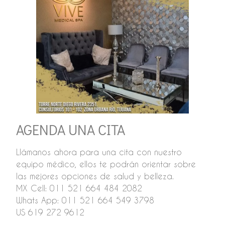
AGENDA UNA CITA
Llámanos ahora para una cita con nuestro
equipo médico, ellos te podrán orientar sobre
las mejores opciones de salud y belleza.
MX Cell: 011 521 664 484 2082
Whats App: 011 521 664 549 3798
US 619 272 9612