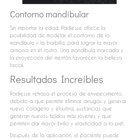
Contorno mandibular
Sin importar la edad, Radiesse ofrece la
posibilidad de modelar el contorno de la
mandíbula y la barbilla, para lograr la mayor
armonía en el rostro. Una mandíbula marcada y
la proyección del mentón favorecen la belleza
facial.
Resultados Increíbles
Radiesse retrasa el proceso de envejecimiento,
debido a que permite eliminar arrugas y generar
nuevo colágeno y elastina, sustancias que
generan nuevos tejidos más jóvenes y que
permiten dar mayor brillo y elasticidad a la piel.
Después de la aplicación, el paciente puede