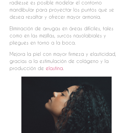
radiesse es posible modelar el contorno
mandibular para proyectar los puntos que se
desea resaltar y ofrecer mayor armonía.
Eliminación de arrugas en áreas difíciles, tales
como en las mejillas, surcos nasolabiales y
pliegues en torno a la boca.
Mejora la piel con mayor firmeza y elasticidad,
gracias a la estimulación de colágeno y la
producción de
elastina
.