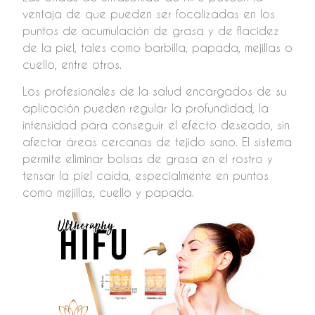
ventaja de que pueden ser focalizadas en los
puntos de acumulación de grasa y de flacidez
de la piel, tales como barbilla, papada, mejillas o
cuello, entre otros.
Los profesionales de la salud encargados de su
aplicación pueden regular la profundidad, la
intensidad para conseguir el efecto deseado, sin
afectar áreas cercanas de tejido sano. El sistema
permite eliminar bolsas de grasa en el rostro y
tensar la piel caída, especialmente en puntos
como mejillas, cuello y papada.