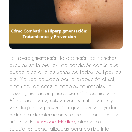
La hiperpigmentación, la aparición de manchas
oscuras en la piel, es una condición común que
puede afectar a personas de todos los tipos de
piel. Ya sea causada por la exposición al sol,
cicatrices de acné o cambios hormonales, la
hiperpigmentación puede ser difícil de manejar.
Afortunadamente, existen varios tratamientos y
estrategias de prevención que pueden ayudar a
reducir la decoloración y lograr un tono de piel
uniforme. En
VIVE Spa Médico
, ofrecemos
soluciones personalizadas para combatir la