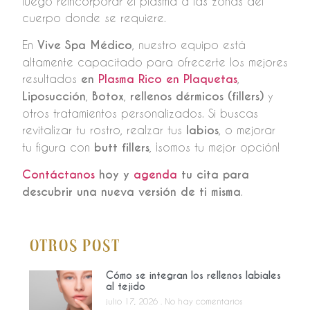
luego reincorporar el plasma a las zonas del
cuerpo donde se requiere.
En
Vive Spa Médico
, nuestro equipo está
altamente capacitado para ofrecerte los mejores
resultados
en
Plasma Rico en Plaquetas
,
Liposucción
,
Botox
,
rellenos dérmicos (fillers)
y
otros tratamientos personalizados. Si buscas
revitalizar tu rostro, realzar tus
labios
, o mejorar
tu figura con
butt fillers
, ¡somos tu mejor opción!
Contáctanos
hoy y
agenda
tu cita para
descubrir una nueva versión de ti misma
.
Otros Post
Cómo se integran los rellenos labiales
al tejido
julio 17, 2026
No hay comentarios