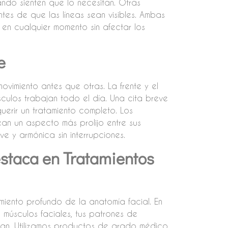
uando sienten que lo necesitan. Otras
es de que las líneas sean visibles. Ambas
 en cualquier momento sin afectar los
e
vimiento antes que otras. La frente y el
culos trabajan todo el día. Una cita breve
querir un tratamiento completo. Los
an un aspecto más prolijo entre sus
ve y armónica sin interrupciones.
staca en Tratamientos
imiento profundo de la anatomía facial. En
 músculos faciales, tus patrones de
plan. Utilizamos productos de grado médico