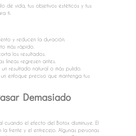
o de vida, tus objetivos estéticos y tus
a ti.
iento y reducen la duración.
to más rápido.
corta los resultados.
as líneas regresen antes.
s un resultado natural o más pulido.
r un enfoque preciso que mantenga tus
Pasar Demasiado
 cuando el efecto del Botox disminuye. El
la frente y el entrecejo. Algunas personas