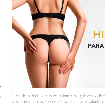
o
El ácido hialurónico para rellenos de glúteos, o Butt
s
populares en medicina estética. Es una excelente 