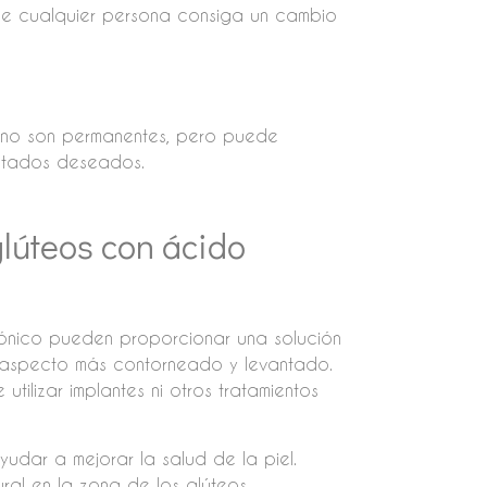
que cualquier persona consiga un cambio
o no son permanentes, pero puede
ultados deseados.
 glúteos con ácido
urónico pueden proporcionar una solución
 aspecto más contorneado y levantado.
tilizar implantes ni otros tratamientos
udar a mejorar la salud de la piel.
al en la zona de los glúteos.