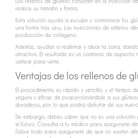
Los rellenos de glúteos consisten en la inyección d
realzar su tamaño y forma.
Esta solución ayuda a esculpir y contornear los g
una forma más sexy. Las inyecciones de rellenos dé
producción de colágeno.
Además, ayudan a reafirmar y alisar la zona, dand
atractivo. El resultado es un contorno de aspecto
voltear para verte.
Ventajas de los rellenos de g
El procedimiento es rápido y sencillo, y el tiempo d
segura y eficaz de proporcionándole a sus glúteos 
duraderos, por lo que podrá disfrutar de sus nuev
Sin embargo, debes saber que no es una solución 
el futuro. Consulta a tu médico para asegurarte 
Sobre todo para asegurarte de que no existen af