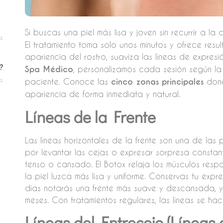
Si buscas una piel más lisa y joven sin recurrir a la 
s
El tratamiento toma solo unos minutos y ofrece resu
apariencia del rostro, suaviza las líneas de expresi
?
Spa Médico
, personalizamos cada sesión según la
s
paciente. Conoce las
cinco zonas principales
dond
apariencia de forma inmediata y natural.
Líneas de la Frente
Las líneas horizontales de la frente son una de las 
por levantar las cejas o expresar sorpresa constan
tenso o cansado. El Botox relaja los músculos res
la piel luzca más lisa y uniforme. Conservas tu expr
días notarás una frente más suave y descansada, y
meses. Con tratamientos regulares, las líneas se hac
Líneas del Entrecejo (Líneas d