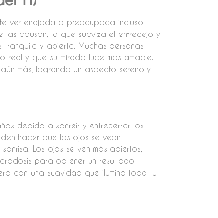
erte ver enojada o preocupada incluso
e las causan, lo que suaviza el entrecejo y
s tranquila y abierta. Muchas personas
mo real y que su mirada luce más amable.
n aún más, logrando un aspecto sereno y
os debido a sonreír y entrecerrar los
ueden hacer que los ojos se vean
u sonrisa. Los ojos se ven más abiertos,
icrodosis para obtener un resultado
 pero con una suavidad que ilumina todo tu