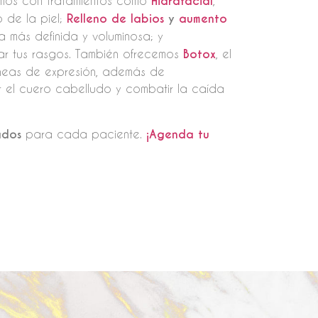
tamos con tratamientos como
Hidrafacial
,
o de la piel;
Relleno de labios
y
aumento
a más definida y voluminosa; y
ltar tus rasgos. También ofrecemos
Botox
, el
líneas de expresión, además de
 el cuero cabelludo y combatir la caída
ados
para cada paciente.
¡Agenda tu