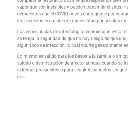
comparta la respiración. El aire que respiramos siemp
vapor que son invisibles y pueden transmitir el virus.
demuestren que el COVID pueda contagiarse por contacto
las secreciones nasales ya representan por sí solas un 
Los especialistas de infectología recomiendan evitar el
se tenga la seguridad de que no hay riesgo de que uno
algún foco de infección, lo cual ocurre generalmente en
Lo mismo es válido para los besos a la familia o amig
saludo o demostración de afecto, aunque cuando se tr
extremar precauciones para seguir besándolos sin que 
dos.