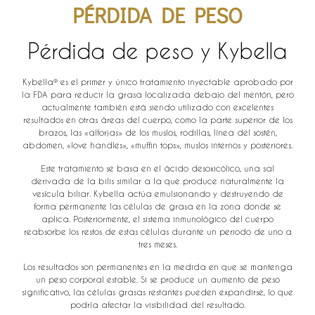
PÉRDIDA DE PESO
Pérdida de peso y Kybella
Kybella® es el primer y único tratamiento inyectable aprobado por
la FDA para reducir la grasa localizada debajo del mentón, pero
actualmente también está siendo utilizado con excelentes
resultados en otras áreas del cuerpo, como la parte superior de los
brazos, las «alforjas» de los muslos, rodillas, línea del sostén,
abdomen, «love handles», «muffin tops», muslos internos y posteriores.
Este tratamiento se basa en el ácido desoxicólico, una sal
derivada de la bilis similar a la que produce naturalmente la
vesícula biliar. Kybella actúa emulsionando y destruyendo de
forma permanente las células de grasa en la zona donde se
aplica. Posteriormente, el sistema inmunológico del cuerpo
reabsorbe los restos de estas células durante un periodo de uno a
tres meses.
Los resultados son permanentes en la medida en que se mantenga
un peso corporal estable. Si se produce un aumento de peso
significativo, las células grasas restantes pueden expandirse, lo que
podría afectar la visibilidad del resultado.