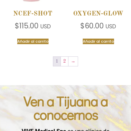
NCEF-SHOT
OXYGEN-GLOW
$
115.00
$
60.00
USD
USD
Añadir al carrito
Añadir al carrito
1
2
→
Ven a Tijuana a
conocernos