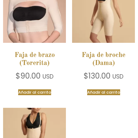
Faja de brazo
Faja de broche
(Torerita)
(Dama)
$
90.00
$
130.00
USD
USD
Añadir al carrito
Añadir al carrito