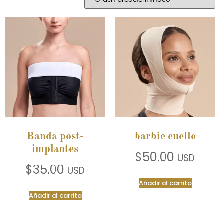
Banda post-
barbie cuello
implantes
$
50.00
USD
$
35.00
USD
Añadir al carrito
Añadir al carrito