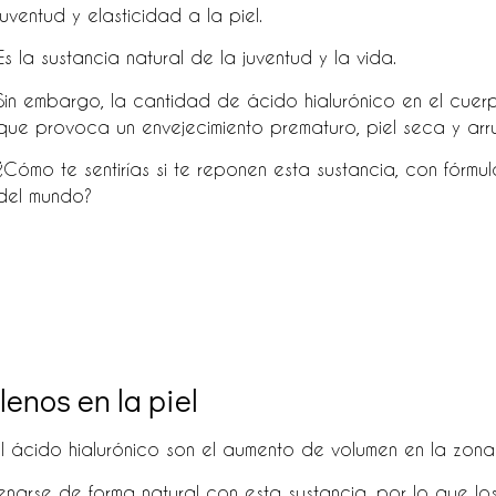
juventud y elasticidad a la piel.
Es la sustancia natural de la juventud y la vida.
Sin embargo, la cantidad de ácido hialurónico en el cuerp
que provoca un envejecimiento prematuro, piel seca y arr
¿Cómo te sentirías si te reponen esta sustancia, con fórmu
del mundo?
lenos en la piel
l ácido hialurónico son el aumento de volumen en la zona
narse de forma natural con esta sustancia, por lo que lo