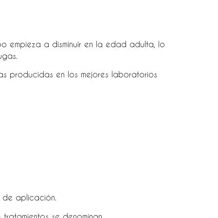
o empieza a disminuir en la edad adulta, lo
ugas.
las producidas en los mejores laboratorios
 de aplicación.
s tratamientos se denominan