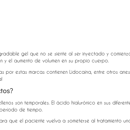
radable gel que no se siente al ser inyectado y comienz
ión y el aumento de volumen en su propio cuerpo.
s por estas marcas contienen Lidocaína, entre otros anes
a!
ctos?
llenos son temporales. El ácido hialurónico en sus diferen
período de tiempo.
ara que el paciente vuelva a someterse al tratamiento un