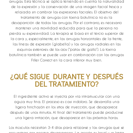
arrugas. Esta técnica se aplica teniendo en cuenta la naturalidad
de la expresión y la conservación de una imagen facial fresca y
relajada sin cambiar las expresiones faciales. El objetivo del
tratamiento de arrugas con toxina botulínica no es la
desaparición de todas las arrugas. Por el contrario, es necesario
mantener una movilidad reducida para que la persona no
pierda su expresividad. La terapia se basa en el tercio superior de
la cara y, especialmente, en las arrugas horizontales de la frente,
las líneas de expresión (glabella) y las arrugas radiales en las
esquinas exteriores de los ojos (“patas de gallo”). La toxina
botulínica también se puede usar en combinación con las arrugas
Filler Correct en la cara inferior muy bien.
¿QUÉ SIGUE DURANTE Y DESPUÉS
DEL TRATAMIENTO?
El ingrediente activo se inyecta por vía intramuscular con una
aguja muy fina. El proceso es casi indoloro. Se desarrolla una
ligera hinchazón en los sitios de inyección, que desaparece
después de unos minutos. Al final del tratamiento puede producirse
una ligera irritación, que desaparece en las próximas horas.
Los músculos necesitan 3-4 días para relajarse y las arrugas que se
encuentran por encima desaparecen. La acción es local y se limita