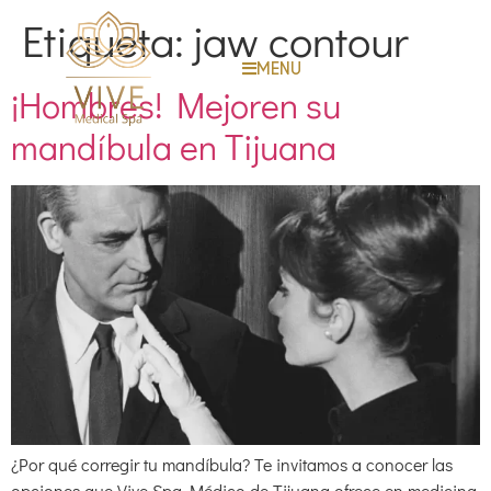
Etiqueta:
jaw contour
MENU
¡Hombres! Mejoren su
mandíbula en Tijuana
¿Por qué corregir tu mandíbula? Te invitamos a conocer las
opciones que Vive Spa Médico de Tijuana ofrece en medicina