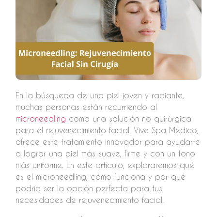
En la búsqueda de una piel joven y radiante,
muchas personas están recurriendo al
microneedling
como una solución no quirúrgica
para el rejuvenecimiento facial. Vive Spa Médico,
ofrece este tratamiento innovador para ayudarte
a lograr una piel más suave, firme y con un tono
más uniforme. En este artículo, exploraremos qué
es el microneedling, cómo funciona y por qué
podría ser la opción perfecta para tus
necesidades de rejuvenecimiento facial.