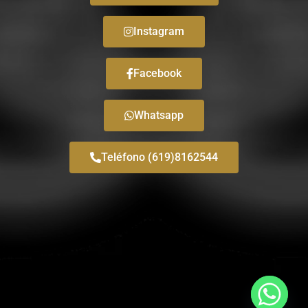
Instagram
Facebook
Whatsapp
Teléfono (619)8162544