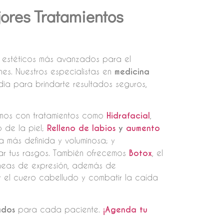
jores Tratamientos
s estéticos más avanzados para el
nes. Nuestros especialistas en
medicina
dia para brindarte resultados seguros,
tamos con tratamientos como
Hidrafacial
,
o de la piel;
Relleno de labios
y
aumento
a más definida y voluminosa; y
ltar tus rasgos. También ofrecemos
Botox
, el
líneas de expresión, además de
 el cuero cabelludo y combatir la caída
ados
para cada paciente.
¡Agenda tu