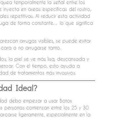
quea temporalmente la señal entre los
e inyecta en áreas específicas del rostro,
les repetitivas. Al reducir esta actividad
ruga de forma constante… lo que significa
arezcan arrugas visibles, se puede evitar
 cara a no arrugarse tanto.
os, la piel se ve más lisa, descansada y
comenzar. Con el tiempo, esto ayuda a
dad de tratamientos más invasivos.
dad Ideal?
 edad debo empezar a usar Botox
s personas comienzan entre los 25 y 30
arcarse ligeramente, especialmente en la