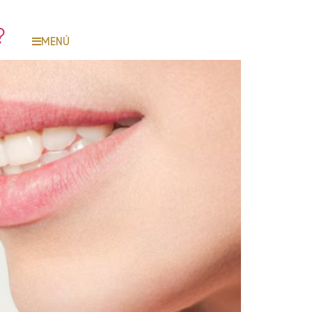
?
MENÚ