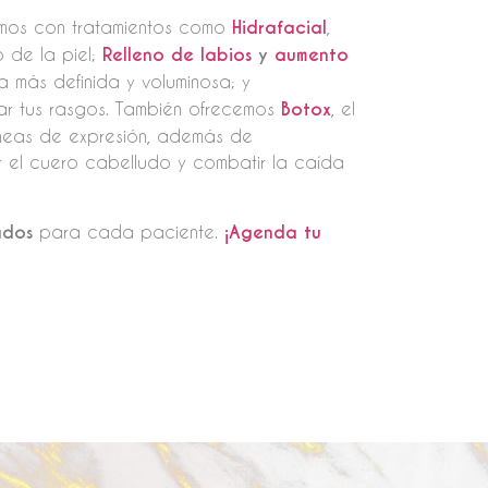
tamos con tratamientos como
Hidrafacial
,
o de la piel;
Relleno de labios
y
aumento
a más definida y voluminosa; y
ltar tus rasgos. También ofrecemos
Botox
, el
líneas de expresión, además de
 el cuero cabelludo y combatir la caída
ados
para cada paciente.
¡Agenda tu